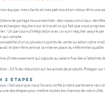
mon équipe, mes clients et mes patrons et en retour être une p
diens de partage tous ensemble : des repas conviviaux, des fêtes
s échanges réguliers sur le travail ce qui fait que nous progre
r : Un parcours d’intégration avec un suivi régulier assuré par
ain qui compte
onsabilité d’un ou plusieurs points de vente ou selon votre moti
avail, le bien-être animal, la mise en place du référentiel qualit
e d’intéressement qui s’ajoute au salaire fixe liée à l’atteinte d
on : 10 % de réduction sur les achats de produits, Potager sur l
N 2 ETAPES
us, c’est pourquoi nous l’avons confié à notre partenaire recr
acune des étapes pour mettre toutes les chances de votre côté.